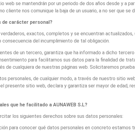
itio web se mantendrán por un periodo de dos años desde y a parti
 cliente nos comunique la baja de un usuario, a no ser que se di
s de carácter personal?
n verdaderos, exactos, completos y se encuentran actualizados, s
o consecuencia del incumplimiento de tal obligación.
entes de un tercero, garantiza que ha informado a dicho tercero
sentimiento para facilitarnos sus datos para la finalidad de tra
avés de cualquiera de nuestras páginas web. Solicitaremos prueb
os personales, de cualquier modo, a través de nuestro sitio web
 presente sitio web, declara y garantiza ser mayor de edad, r
les que he facilitado a
AUNAWEB S.L?
itar los siguientes derechos sobre sus datos personales:
ación para conocer qué datos personales en concreto estamos t