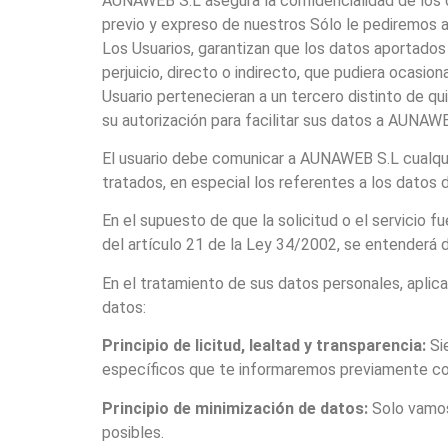
AUNAWEB S.L asegura la confidencialidad de los d
previo y expreso de nuestros Sólo le pediremos a
Los Usuarios, garantizan que los datos aportados
perjuicio, directo o indirecto, que pudiera ocasi
Usuario pertenecieran a un tercero distinto de qu
su autorización para facilitar sus datos a AUNAWE
El usuario debe comunicar a AUNAWEB S.L cualquie
tratados, en especial los referentes a los datos
En el supuesto de que la solicitud o el servicio 
del artículo 21 de la Ley 34/2002, se entenderá d
En el tratamiento de sus datos personales, aplic
datos:
Principio de licitud, lealtad y transparencia:
Sie
específicos que te informaremos previamente co
Principio de minimización de datos:
Solo vamos 
posibles.