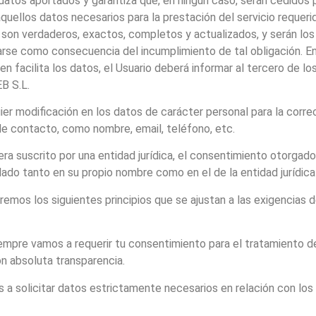
atos aportados y garantiza que, en ningún caso, serán cedidos 
quellos datos necesarios para la prestación del servicio requer
 son verdaderos, exactos, completos y actualizados, y serán los
onarse como consecuencia del incumplimiento de tal obligación. E
ien facilita los datos, el Usuario deberá informar al tercero de 
B S.L.
r modificación en los datos de carácter personal para la correct
 de contacto, como nombre, email, teléfono, etc.
fuera suscrito por una entidad jurídica, el consentimiento otorga
ado tanto en su propio nombre como en el de la entidad jurídica
aremos los siguientes principios que se ajustan a las exigencia
mpre vamos a requerir tu consentimiento para el tratamiento de
n absoluta transparencia.
a solicitar datos estrictamente necesarios en relación con los 